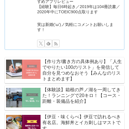
すめアプリレビュー
【経験】毎日6時起き／2019年は104冊読書／
2020年中にTOEIC900点取ります
実は新婚('ω')ノ気軽にコメントお願いしま
す！
【作り方/書き方の具体例あり】「人生
でやりたい100のリスト」を発信して
自分を見つめなおそう【みんなのリス
トまとめます】
【体験談】箱根の芦ノ湖を一周してき
た！ランニングで20キロ！【コース・
距離・装備品を紹介】
【伊豆・味くらべ】伊豆で訪れるべき
有名店。海鮮丼とイカ刺しはマストで
す。