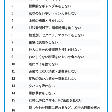
2
投機的なギャンブルをしない
3
意味のない争い・ケンカをしない
4
上司の機嫌とりをしない
5
1日7時間以下に睡眠時間を削らない
6
性差別、セクハラ、マタハラをしない
7
後輩に説教をしない
8
他人に自分の価値観を押し付けない
9
おいしくない料理をいやいや食べない
10
道にゴミを捨てない
11
必要ではない消費・浪費をしない
12
度数の強いお酒を一気飲みしない
13
タバコを吸わない
14
暴飲暴食をしない
15
23時以降にスマホ、PC画面を見ない
待ち合わせ時間に遅れるなど、相手の時間を奪わ
16