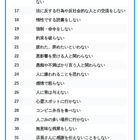
ない
17
法に反する行為や反社会的な人との交流をしない
18
惰性でする読書をしない
19
強制・命令をしない
20
約束を破らない
21
疲れた、辞めたいといわない
22
悪影響を受ける人と関わらない
23
愚痴や不満ばかり言う人と関わらない
24
人に嫌われることを恐れない
25
感情で怒らない
26
人に害は与えない
27
心霊スポットに行かない
28
コンビニ弁当を食べない
29
人ごみの多い場所に行かない
30
無意味な残業をしない
31
店員さんに感謝を伝えないことをしない