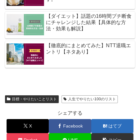
【ダイエット】話題の16時間プチ断食
にチャレンジした結果【具体的な方
法・効果も解説】
【徹底的にまとめてみた】NTT退職エ
ントリ【ネタあり】
目標・やりたいことリスト
人生でやりたい100のリスト
シェアする
X
Facebook
はてブ
Pocket
LINE
コピー