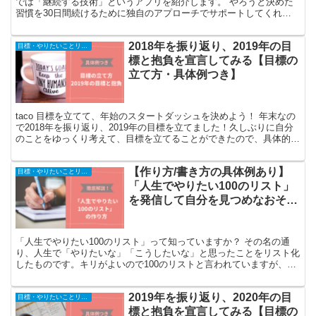
では「継続する技術」というアプリを紹介します。 やろうと決めた
習慣を30日間続けるために独自のアプローチでサポートしてくれる
アプリです。 アプリ使用画面を見ながら、使い方を...
2018年を振り返り、2019年の目
目標・やりたいことリスト
標と抱負を宣言してみる【目標の
立て方・具体例つき】
taco 目標を立てて、年始のスタートダッシュを決めよう！ 年末なの
で2018年を振り返り、2019年の目標を立てました！久しぶりに自分
のことをゆっくり考えて、目標を立てることができたので、具体的を
交えて共有します。 今回参考にしたのは、自...
【作り方/書き方の具体例あり】
目標・やりたいことリスト
「人生でやりたい100のリスト」
を発信して自分を見つめなおそう
【みんなのリストまとめます】
「人生でやりたい100のリスト」って知っていますか？ その名の通
り、人生で「やりたいな」「こうしたいな」と思ったことをリスト化
したものです。キリがよいので100のリストと言われていますが、
100に限定する決まりはありません。 真面目なことを...
2019年を振り返り、2020年の目
目標・やりたいことリスト
標と抱負を宣言してみる【目標の