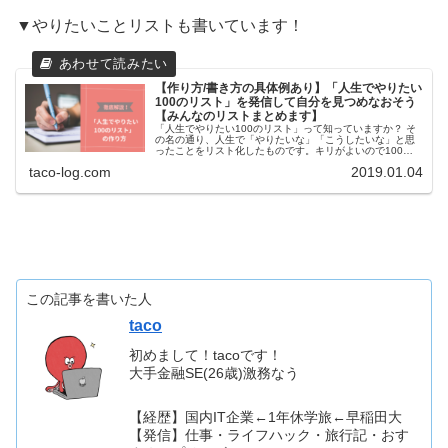
▼やりたいことリストも書いています！
【作り方/書き方の具体例あり】「人生でやりたい
100のリスト」を発信して自分を見つめなおそう
【みんなのリストまとめます】
「人生でやりたい100のリスト」って知っていますか？ そ
の名の通り、人生で「やりたいな」「こうしたいな」と思
ったことをリスト化したものです。キリがよいので100の
リストと言われていますが、100に限定する決まりはあり
taco-log.com
2019.01.04
ません。 真面目なことを...
この記事を書いた人
taco
初めまして！tacoです！
大手金融SE(26歳)激務なう
【経歴】国内IT企業←1年休学旅←早稲田大
【発信】仕事・ライフハック・旅行記・おす