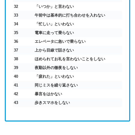
32
「いつか」と言わない
33
午前中は基本的に打ち合わせを入れない
34
「忙しい」といわない
35
電車に走って乗らない
36
エレベータに急いで乗らない
37
上から目線で話さない
38
ほめられてお礼を言わないことをしない
39
夜勤以外の徹夜をしない
40
「疲れた」といわない
41
同じミスを繰り返さない
42
暴言をはかない
43
歩きスマホをしない