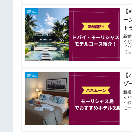
【
旅行記
ー
ト
新婚
くり
ドバ
【モ
【
旅行記
ゾ
新婚
くり
～砂
モー