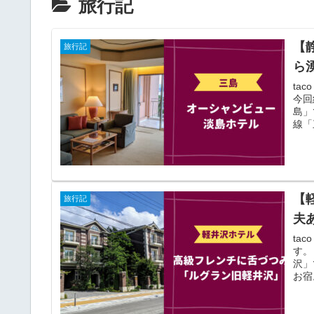
旅行記
【
旅行記
ら
ta
今回
島」
線「
【
旅行記
夫
ta
す。
沢」
お宿