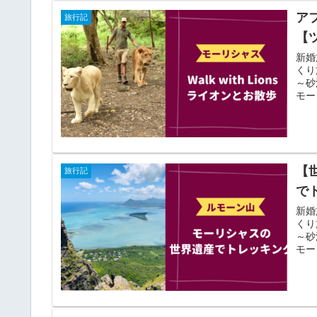
ア
旅行記
【
新婚
くり
～砂
モー
【
旅行記
で
新婚
くり
～砂
モー