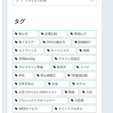
タグ
食レポ
読書記録
新婚レポ
南イタリア
20代の働き方
新婚旅行
ライフハック
モーリシャス
箱根
月間tacolog
マラソン完走記
フルマラソン準備
軽井沢
ドバイ
伊豆
登山体験記
SE勉強記録
日本百名山
お金
ホテル
人生でやりたい100のリスト
断食
小説
プロジェクトマネージャー
小田原
WEBサービス
マインドフルネス