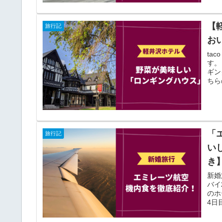
【
旅行記
お
ta
す。
ギン
ちら
「
旅行記
い
き
新婚
バイ
のホ
4日