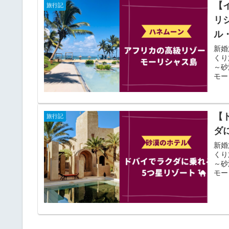
【
旅行記
リ
ル
新婚
くり
～砂
モー
【
旅行記
ダ
新婚
くり
～砂
モー