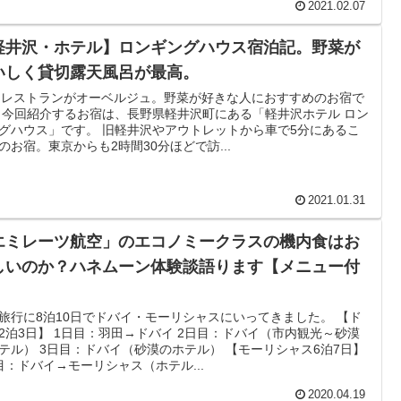
2021.02.07
軽井沢・ホテル】ロンギングハウス宿泊記。野菜が
いしく貸切露天風呂が最高。
co レストランがオーベルジュ。野菜が好きな人におすすめのお宿で
 今回紹介するお宿は、長野県軽井沢町にある「軽井沢ホテル ロン
グハウス」です。 旧軽井沢やアウトレットから車で5分にあるこ
のお宿。東京からも2時間30分ほどで訪...
2021.01.31
エミレーツ航空」のエコノミークラスの機内食はお
しいのか？ハネムーン体験談語ります【メニュー付
】
旅行に8泊10日でドバイ・モーリシャスにいってきました。 【ド
2泊3日】 1日目：羽田→ドバイ 2日目：ドバイ（市内観光～砂漠
テル） 3日目：ドバイ（砂漠のホテル） 【モーリシャス6泊7日】
目：ドバイ→モーリシャス（ホテル...
2020.04.19