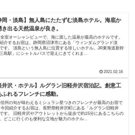
静岡・淡島】無人島にたたずむ淡島ホテル。海底か
湧き出る天然温泉が良き。
co 全室オーシャンビューで、海に面した温泉が最高のホテルです。
紹介するお宿は、静岡県沼津市にある「ウィンダムグランド淡
です。 淡島という無人島に位置する珍しいホテル。JR東海道新幹
三島駅」にシャトルバスで迎えにきてくれま...
2021.02.16
軽井沢・ホテル】ルグラン旧軽井沢宿泊記。創意工
あふれるフレンチに感動。
co 信州の旬が味わえるミシュラン星つきのフレンチが最高のお宿で
 今回紹介するお宿は、長野県軽井沢町にある「ルグラン旧軽井
です。 旧軽井沢やアウトレットから徒歩で約15分にあるこちらの
。どこに行くのも便利な立地が魅力のホテル...