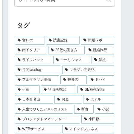
タグ
食レポ
読書記録
新婚レポ
南イタリア
20代の働き方
新婚旅行
ライフハック
モーリシャス
箱根
月間tacolog
マラソン完走記
フルマラソン準備
軽井沢
ドバイ
伊豆
登山体験記
SE勉強記録
日本百名山
お金
ホテル
人生でやりたい100のリスト
断食
小説
プロジェクトマネージャー
小田原
WEBサービス
マインドフルネス