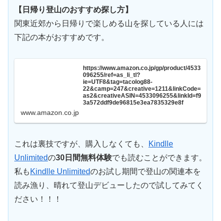
【日帰り登山のおすすめ探し方】
関東近郊から日帰りで楽しめる山を探している人には
下記の本がおすすめです。
https://www.amazon.co.jp/gp/product/4533
096255/ref=as_li_tl?
ie=UTF8&tag=tacolog88-
22&camp=247&creative=1211&linkCode=
as2&creativeASIN=4533096255&linkId=f9
3a572ddf9de96815e3ea7835329e8f
www.amazon.co.jp
これは裏技ですが、購入しなくても、
Kindlle
Unlimited
の
30日間無料体験
でも読むことができます。
私も
Kindlle Unlimited
のお試し期間で登山の関連本を
読み漁り、晴れて登山デビューしたので試してみてく
ださい！！！