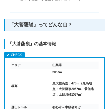
「大菩薩嶺」ってどんな山？
「大菩薩嶺」の基本情報
エリア
山梨県
2057m
最大標高差：
470m（最高地
標高
点：大菩薩嶺2057m、最低地
点：上日川峠1587m）
登山レベル
初心者～中級者向け