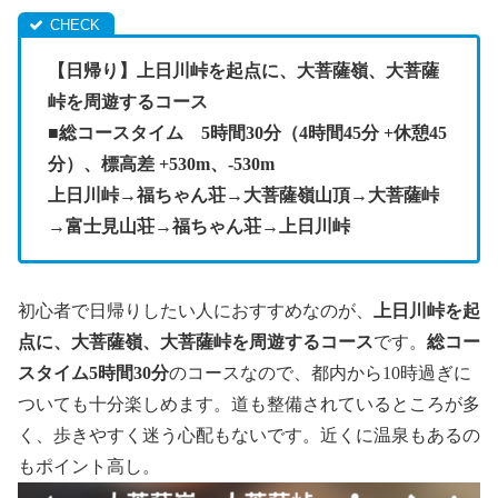
【日帰り】上日川峠を起点に、大菩薩嶺、大菩薩
峠を周遊するコース
■総コースタイム 5時間30分（4時間45分 +休憩45
分）、標高差 +530m、-530m
上日川峠→福ちゃん荘→大菩薩嶺山頂→大菩薩峠
→富士見山荘→福ちゃん荘→上日川峠
初心者で日帰りしたい人におすすめなのが
、
上日川峠を起
点に、大菩薩嶺、大菩薩峠を周遊するコース
です。
総コー
スタイム5
時間30分
のコースなので、都内から10時過ぎに
ついても十分楽しめます。道も整備されているところが多
く、歩きやすく迷う心配もないです。近くに温泉もあるの
もポイント高し。