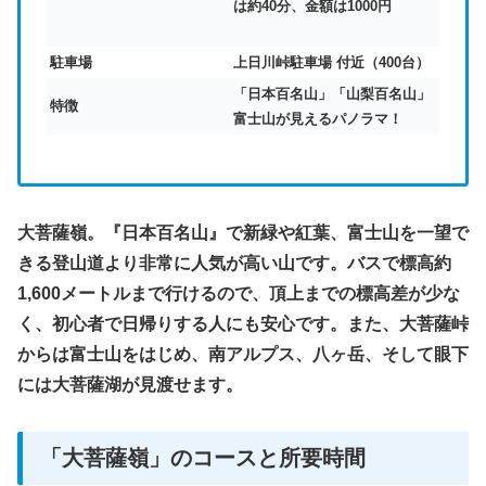
は約40分、金額は1000円
駐車場
上日川峠駐車場 付近（400台）
「日本百名山」「山梨百名山」
特徴
富士山が見えるパノラマ！
大菩薩嶺。『日本百名山』で新緑や紅葉、富士山を一望で
きる登山道より非常に人気が高い山です。バスで標高約
1,600メートルまで行けるので、頂上までの標高差が少な
く、初心者で日帰りする人にも安心です。また、大菩薩峠
からは富士山をはじめ、南アルプス、八ヶ岳、そして眼下
には大菩薩湖が見渡せます。
「大菩薩嶺」のコースと所要時間