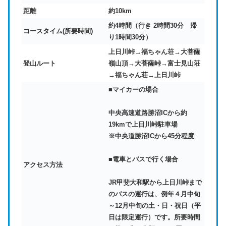
距離
約10km
約4時間（行き 2時間30分 帰
コースタイム(所要時間)
り1時間30分）
上日川峠→福ちゃん荘→大菩薩
登山ルート
嶺山頂→大菩薩峠→富士見山荘
→福ちゃん荘→上日川峠
■
マイカーの場合
中央高速道路勝沼ICから約
19kmで上日川峠駐車場
※中央道勝沼ICから45分程度
■電車とバスで行く場合
アクセス方法
JR甲斐大和駅から上日川峠まで
のバスの運行は、例年４月中旬
～12月中旬の土・日・祝日（平
日は限定運行）です。
所要時間