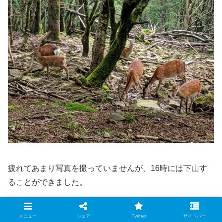
疲れてあまり写真を撮っていませんが、16時には下山す
ることができました。
16:00 「上日川峠駐車場」に到着
メニュー
シェア
Twitter
サイドバー