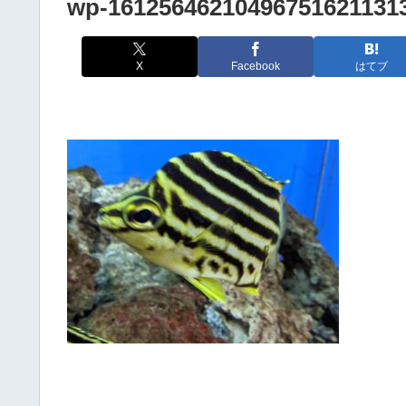
wp-161256462104967516211313
X
Facebook
はてブ