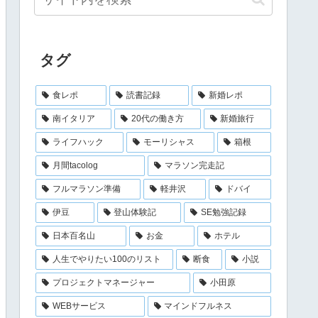
タグ
食レポ
読書記録
新婚レポ
南イタリア
20代の働き方
新婚旅行
ライフハック
モーリシャス
箱根
月間tacolog
マラソン完走記
フルマラソン準備
軽井沢
ドバイ
伊豆
登山体験記
SE勉強記録
日本百名山
お金
ホテル
人生でやりたい100のリスト
断食
小説
プロジェクトマネージャー
小田原
WEBサービス
マインドフルネス