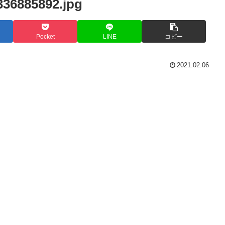
36885892.jpg
Pocket
LINE
コピー
2021.02.06