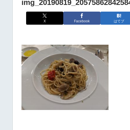
img_20190819_2057586284258
X
Facebook
はてブ