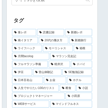
タグ
食レポ
読書記録
新婚レポ
南イタリア
20代の働き方
新婚旅行
ライフハック
モーリシャス
箱根
月間tacolog
マラソン完走記
フルマラソン準備
軽井沢
ドバイ
伊豆
登山体験記
SE勉強記録
日本百名山
お金
ホテル
人生でやりたい100のリスト
断食
小説
プロジェクトマネージャー
小田原
WEBサービス
マインドフルネス