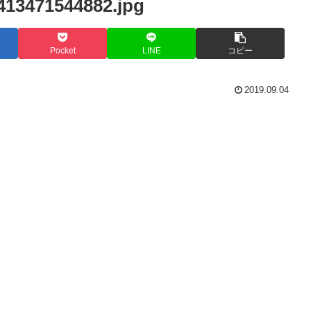
413471544882.jpg
Pocket
LINE
コピー
2019.09.04