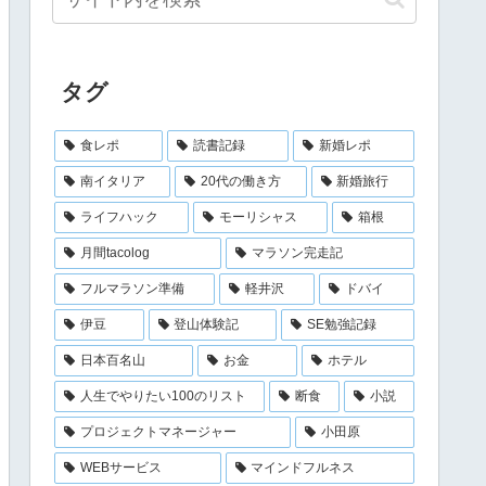
タグ
食レポ
読書記録
新婚レポ
南イタリア
20代の働き方
新婚旅行
ライフハック
モーリシャス
箱根
月間tacolog
マラソン完走記
フルマラソン準備
軽井沢
ドバイ
伊豆
登山体験記
SE勉強記録
日本百名山
お金
ホテル
人生でやりたい100のリスト
断食
小説
プロジェクトマネージャー
小田原
WEBサービス
マインドフルネス