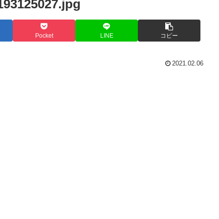
93125027.jpg
Pocket
LINE
コピー
2021.02.06