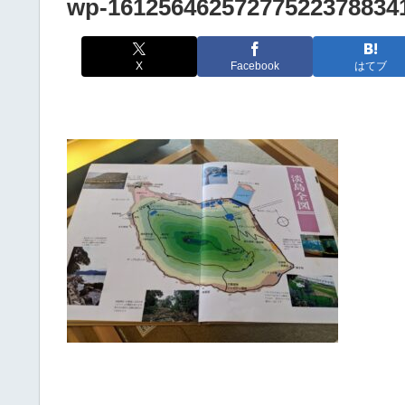
wp-161256462572775223788341
X
Facebook
はてブ