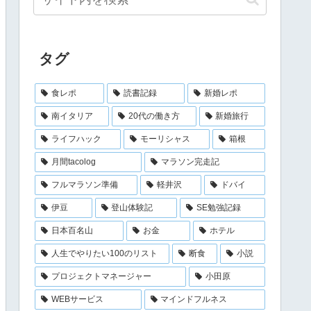
タグ
食レポ
読書記録
新婚レポ
南イタリア
20代の働き方
新婚旅行
ライフハック
モーリシャス
箱根
月間tacolog
マラソン完走記
フルマラソン準備
軽井沢
ドバイ
伊豆
登山体験記
SE勉強記録
日本百名山
お金
ホテル
人生でやりたい100のリスト
断食
小説
プロジェクトマネージャー
小田原
WEBサービス
マインドフルネス